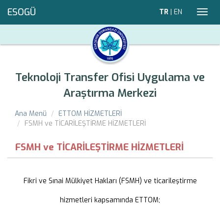
ESOGÜ
TR
|
EN
Toggl
navig
Teknoloji Transfer Ofisi Uygulama ve
Araştırma Merkezi
Ana Menü
ETTOM HİZMETLERİ
FSMH ve TİCARİLEŞTİRME HİZMETLERİ
FSMH ve TİCARİLEŞTİRME HİZMETLERİ
Fikri ve Sınai Mülkiyet Hakları (FSMH) ve ticarileştirme
hizmetleri kapsamında ETTOM;