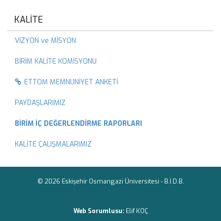
KALİTE
VİZYON ve MİSYON
BİRİM KALİTE KOMİSYONU
ETTOM MEMNUNİYET ANKETİ
PAYDAŞLARIMIZ
BİRİM İÇ DEĞERLENDİRME RAPORLARI
KALİTE ÇALIŞMALARIMIZ
© 2026 Eskişehir Osmangazi Üniversitesi -
B.İ.D.B.
Web Sorumlusu:
Elif KOÇ